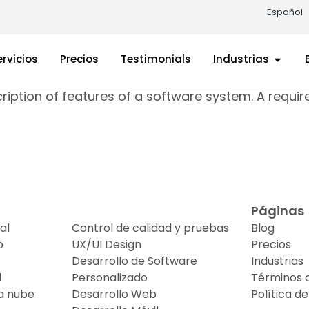
uario
Español
ervicios
Precios
Testimonials
Industrias
scription of features of a software system. A requi
Servicios
Páginas
al
Control de calidad y pruebas
Blog
o
UX/UI Design
Precios
Desarrollo de Software
Industrias
l
Personalizado
Términos d
la nube
Desarrollo Web
Política d