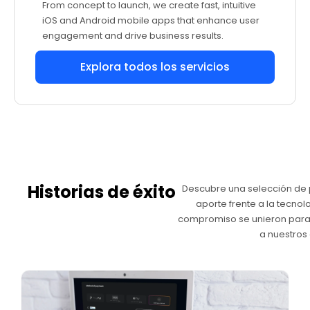
From concept to launch, we create fast, intuitive
iOS and Android mobile apps that enhance user
engagement and drive business results.
Explora todos los servicios
Historias de éxito
Descubre una selección de
aporte frente a la tecnolo
compromiso se unieron para 
a nuestros 